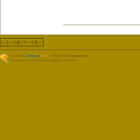
‹‹ 上一主題
|
下一主題 ››
Powered by
Discuz!
6.0.0
© 2001-2007
Comsenz Inc.
Processed in 0.007543 second(s), 7 queries.