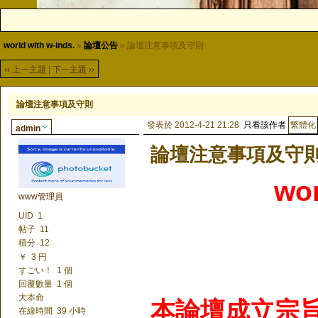
world with w-inds.
»
論壇公告
» 論壇注意事項及守則
‹‹ 上一主題
|
下一主題 ››
論壇注意事項及守則
發表於 2012-4-21 21:28
只看該作者
admin
論壇注意事項及守
wo
www管理員
UID
1
帖子
11
積分
12
￥
3 円
すごい！
1 個
回覆數量
1 個
大本命
本論壇成立宗
在線時間
39 小時