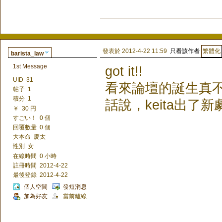
發表於 2012-4-22 11:59
只看該作者
barista_law
1st Message
got it!!
UID
31
看來論壇的誕生真
帖子
1
積分
1
話說，keita出了
￥
30 円
すごい！
0 個
回覆數量
0 個
大本命
慶太
性別
女
在線時間
0 小時
註冊時間
2012-4-22
最後登錄
2012-4-22
個人空間
發短消息
加為好友
當前離線