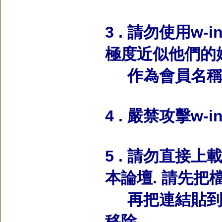
3 . 請勿使用w-
極度近似他們的
作為會員名稱,
4 . 嚴禁攻擊w-i
5 . 請勿直接
本論壇. 請先把
再把連結貼到本
移除.