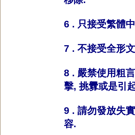
6 . 只接受繁體
7 . 不接受全
8 . 嚴禁使用
擊, 挑釁或是引
9 . 請勿發放失實
容.