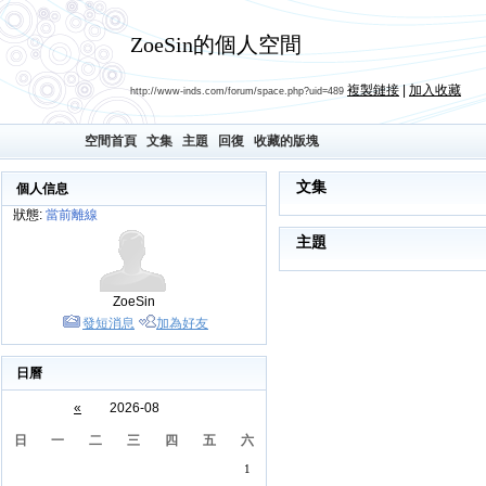
ZoeSin的個人空間
複製鏈接
|
加入收藏
http://www-inds.com/forum/space.php?uid=489
空間首頁
文集
主題
回復
收藏的版塊
文集
個人信息
狀態:
當前離線
主題
ZoeSin
發短消息
加為好友
日曆
«
2026-08
日
一
二
三
四
五
六
1